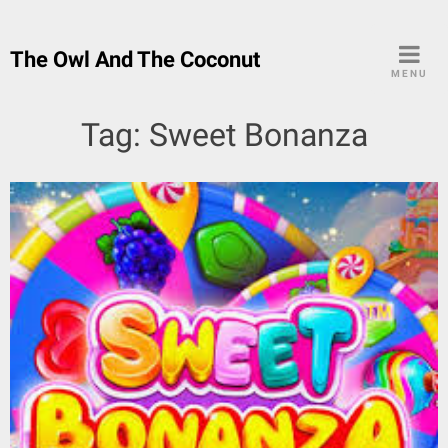
Skip
The Owl And The Coconut
to
MENU
content
Tag:
Sweet Bonanza