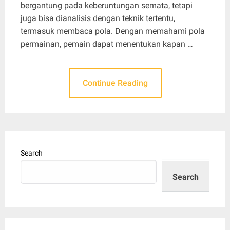
bergantung pada keberuntungan semata, tetapi
juga bisa dianalisis dengan teknik tertentu,
termasuk membaca pola. Dengan memahami pola
permainan, pemain dapat menentukan kapan …
Continue Reading
Search
Search